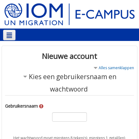
Nederlands ‎(nl)‎
Nieuwe account
Alles samenklappen
Kies een gebruikersnaam en
wachtwoord
Gebruikersnaam
Het wachtwoord moet minstens 8 teken(s), minstens 1 getal(len),