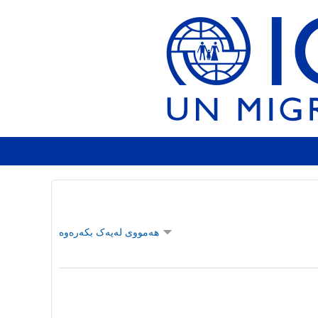
هەمووی لەیەک بکەرەوە