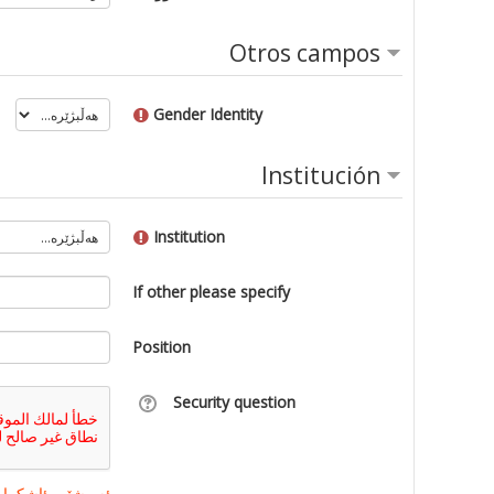
Otros campos
Gender Identity
Institución
Institution
If other please specify
Position
Security question
ئەو شێوە ئاشکرای