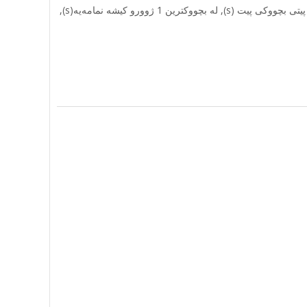
ئەو ووشە نهینیەى پیویستە هەیە لە بچووکترین 8 پیت, لە بچووکترین 1 ژمارە(s), لە بچووکترین 1 پیتى بچووکى پیت (s), لە بچووکترین 1 ژوورو کیشە نمامەیە(s),