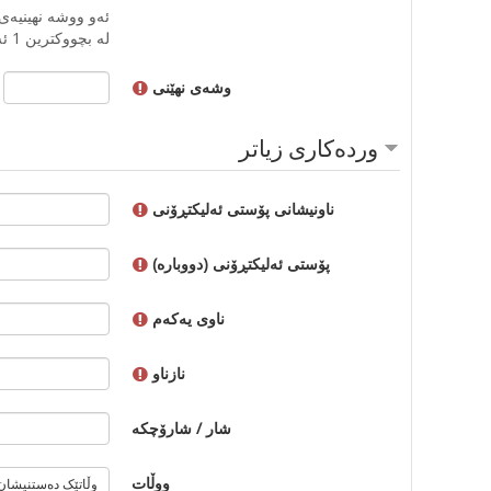
لە بچووکترین 1 ئەلفا بیتى پیت نەبیت(s)
وشەی نهێنی
ورده‌کاری زیاتر
ناونیشانى پۆستی ئەلیکتڕۆنی
پۆستی ئەلیکتڕۆنی (دووبارە)
ناوی یەکەم
نازناو
شار / شارۆچکە
ووڵات