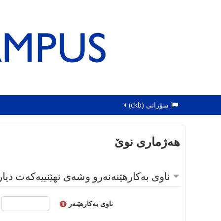
سۆرانی ‎(ckb)‎
هەژماری نوێ
ناوی بەکارهێنەنەرو وشەی نهێنییەکەت دیا
ناوی بەکارهێنەر