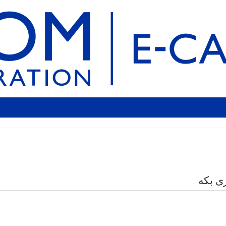
ری بکە