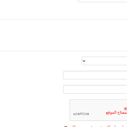
ە لە بوارەکانى ئەوە پێویست دەکات
.