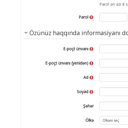
Parol ən azı 8 s
Parol
Özünüz haqqında informasiyanı d
E-poçt ünvanı
E-poçt ünvanı (yenidən)
Ad
Soyad
Şəhər
Ölkə