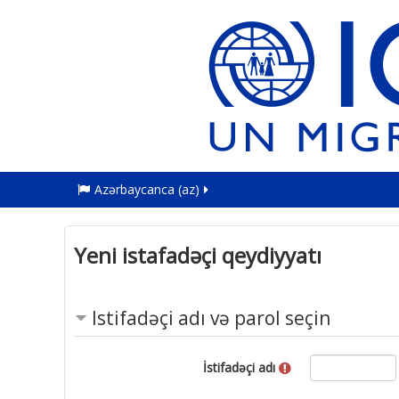
Azərbaycanca ‎(az)‎
Yeni istafadəçi qeydiyyatı
Istifadəçi adı və parol seçin
İstifadəçi adı