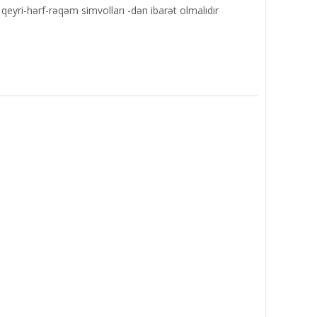
1 qeyri-hərf-rəqəm simvolları -dən ibarət olmalıdır