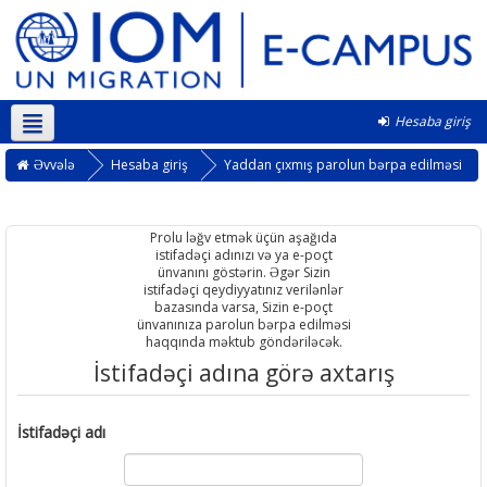
Hesaba giriş
Azərbaycanca ‎(az)‎
Əvvələ
Hesaba giriş
Yaddan çıxmış parolun bərpa edilməsi
Prolu ləğv etmək üçün aşağıda
istifadəçi adınızı və ya e-poçt
ünvanını göstərin. Əgər Sizin
istifadəçi qeydiyyatınız verilənlər
bazasında varsa, Sizin e-poçt
ünvanınıza parolun bərpa edilməsi
haqqında məktub göndəriləcək.
İstifadəçi adına görə axtarış
İstifadəçi adı