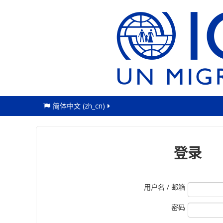
简体中文 ‎(zh_cn)‎
登录
用户名 / 邮箱
密码