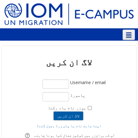
اردو ‎(ur)‎
لاگ ان کریں
Username / email
پاسورڈ
یوزر نام یاد رکنا
اپنا صارف نام یا پاس ورڈ بھول گئے؟
آپ کے براؤزر میں کوکیز فعال کیا ہونا چاہئے