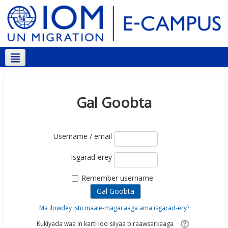
Soomaali ‎(so)‎
Gal Goobta
Username / email
Isgarad-erey
Remember username
Ma ilowdey isticmaale-magacaaga ama isgarad-ery?
Kukiyada waa in karti loo siiyaa biraawsarkaaga