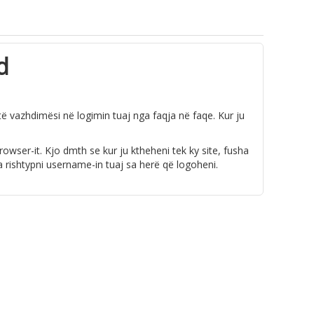
d
etë vazhdimësi në logimin tuaj nga faqja në faqe. Kur ju
wser-it. Kjo dmth se kur ju ktheheni tek ky site, fusha
a rishtypni username-in tuaj sa herë që logoheni.