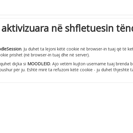
 aktivizuara në shfletuesin tën
dleSession
. Ju duhet ta lejoni këtë cookie në browser-in tuaj që të k
okie prishet (në browser-in tuaj dhe në server).
 quhet diçka si
MOODLEID
. Ajo vetëm kujton username tuaj brenda bro
shur për ju. Eshtë mirë ta refuzoni këtë cookie - ju duhet thjeshtë t