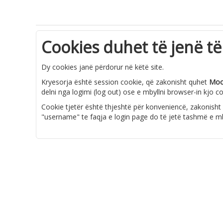
Cookies duhet të jenë të
Dy cookies janë përdorur në këtë site.
Kryesorja është session cookie, që zakonisht quhet
Moo
delni nga logimi (log out) ose e mbyllni browser-in kjo co
Cookie tjetër është thjeshtë për konveniencë, zakonisht
"username" te faqja e login page do të jetë tashmë e mbu