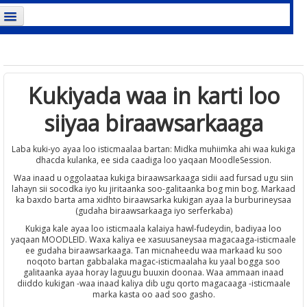
ali meesha maadan soo galin. (
Gal Goobta
)
Kukiyada waa in karti loo
siiyaa biraawsarkaaga
Laba kuki-yo ayaa loo isticmaalaa bartan: Midka muhiimka ahi waa kukiga
dhacda kulanka, ee sida caadiga loo yaqaan MoodleSession.
Waa inaad u oggolaataa kukiga biraawsarkaaga sidii aad fursad ugu siin
lahayn sii socodka iyo ku jiritaanka soo-galitaanka bog min bog. Markaad
ka baxdo barta ama xidhto biraawsarka kukigan ayaa la burburineysaa
(gudaha biraawsarkaaga iyo serferkaba)
Kukiga kale ayaa loo isticmaala kalaiya hawl-fudeydin, badiyaa loo
yaqaan MOODLEID. Waxa kaliya ee xasuusaneysaa magacaaga-isticmaale
ee gudaha biraawsarkaaga. Tan micnaheedu waa markaad ku soo
noqoto bartan gabbalaka magac-isticmaalaha ku yaal bogga soo
galitaanka ayaa horay laguugu buuxin doonaa. Waa ammaan inaad
diiddo kukigan -waa inaad kaliya dib ugu qorto magacaaga -isticmaale
marka kasta oo aad soo gasho.