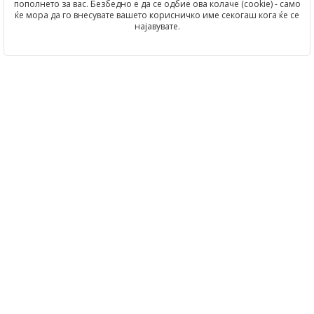
пополнето за вас. Безбедно е да се одбие ова колаче (cookie) - само
ќе мора да го внесувате вашето корисничко име секогаш кога ќе се
најавувате.