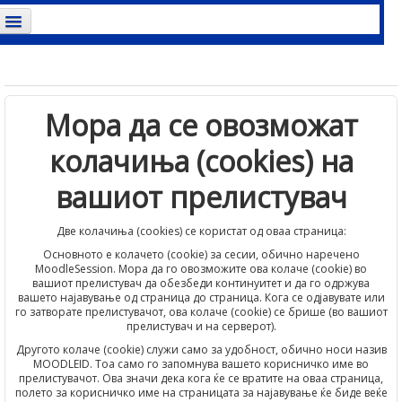
е сте најавени. (
Најави се
)
Мора да се овозможат
колачиња (cookies) на
вашиот прелистувач
Две колачиња (cookies) се користат од оваа страница:
Основното е колачето (cookie) за сесии, обично наречено
MoodleSession. Мора да го овозможите ова колаче (cookie) во
вашиот прелистувач да обезбеди континуитет и да го одржува
вашето најавување од страница до страница. Кога се одјавувате или
го затворате прелистувачот, ова колаче (cookie) се брише (во вашиот
прелистувач и на серверот).
Другото колаче (cookie) служи само за удобност, обично носи назив
MOODLEID. Тоа само го запомнува вашето корисничко име во
прелистувачот. Ова значи дека кога ќе се вратите на оваа страница,
полето за корисничко име на страницата за најавување ќе биде веќе